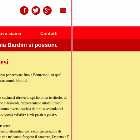
ove siamo
Contatti
rdini si possono trovare tutte le specialità dell'antica 
esi
ivo per arrivare fino a Pontremoli, in quel
astronomia Bardini.
 cucina si ritrova lo spirito di un territorio, di
e ai testaroli, rappresentano infatti il menù
sistono diverse varietà di torte a seconda dei
ono quelle «d'erbi» e «di patate e porri».
e torte
e hanno alimentato per secoli generazioni di
i che ne hanno forgiato il carattere, l'aspetto e l'