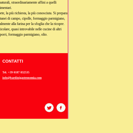
 naturali, straordinariamente affini a quelli
imentari.
orte, la più richiesta, la più conosciuta. Si prepara
ontanei di campo, cipolle, formaggio parmigiano,
almente alla farina per la sfoglia che la ricopre.
colare, quasi introvabile nelle cucine di altri
, porri, formaggio parmigiano, olio.
CONTATTI
Tel. +39 0187 832535
info@bardinigastronomia.com