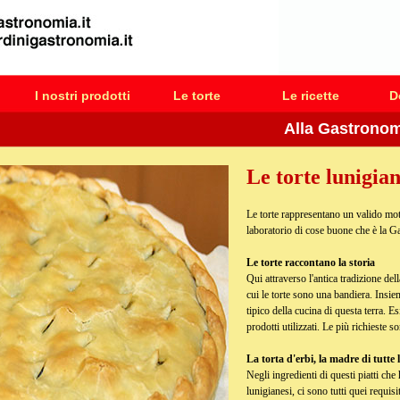
I nostri prodotti
Le torte
Le ricette
D
Alla Gastronomia Ba
Le torte lunigian
Le torte rappresentano un valido mot
laboratorio di cose buone che è la G
Le torte raccontano la storia
Qui attraverso l'antica tradizione della
cui le torte sono una bandiera. Insiem
tipico della cucina di questa terra. E
prodotti utilizzati. Le più richieste s
La torta d'erbi, la madre di tutte l
Negli ingredienti di questi piatti ch
lunigianesi, ci sono tutti quei requisit