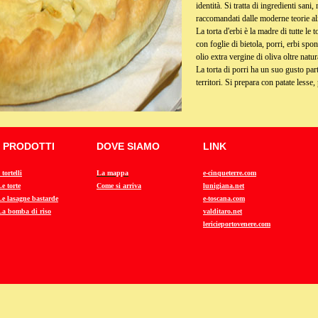
identità. Si tratta di ingredienti sani,
raccomandati dalle moderne teorie al
La torta d'erbi è la madre di tutte le t
con foglie di bietola, porri, erbi sp
olio extra vergine di oliva oltre natur
La torta di porri ha un suo gusto parti
territori. Si prepara con patate lesse
I PRODOTTI
DOVE SIAMO
LINK
 tortelli
La mappa
e-cinqueterre.com
Le torte
Come si arriva
lunigiana.net
Le lasagne bastarde
e-toscana.com
La bomba di riso
valditaro.net
lericieportovenere.com