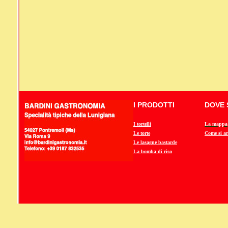
I PRODOTTI
DOVE 
I tortelli
La mappa
Le torte
Come si ar
Le lasagne bastarde
La bomba di riso