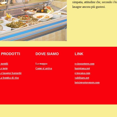
simpatia, attitudine che, secondo i bu
lasagne ancora più gustosi.
I PRODOTTI
DOVE SIAMO
LINK
 tortelli
La mappa
e-cinqueterre.com
Le torte
Come si arriva
lunigiana.net
Le lasagne bastarde
e-toscana.com
La bomba di riso
valditaro.net
lericieportovenere.com