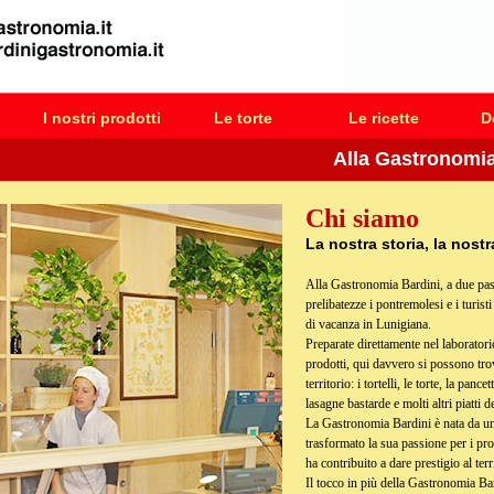
I nostri prodotti
Le torte
Le ricette
D
Alla Gastronomia Bar
Chi siamo
La nostra storia, la nostr
Alla Gastronomia Bardini, a due passi
prelibatezze i pontremolesi e i turis
di vacanza in Lunigiana.
Preparate direttamente nel laboratorio
prodotti, qui davvero si possono trova
territorio: i tortelli, le torte, la pance
lasagne bastarde e molti altri piatti d
La Gastronomia Bardini è nata da un
trasformato la sua passione per i prodo
ha contribuito a dare prestigio al terr
Il tocco in più della Gastronomia Bard