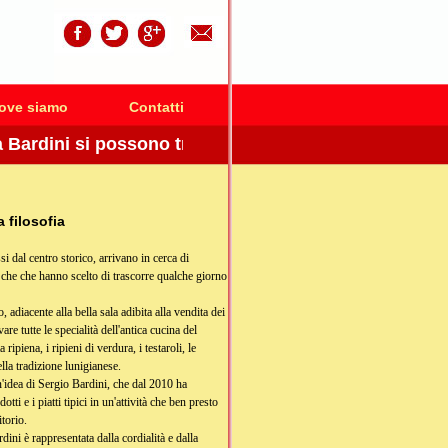
ove siamo
Contatti
dini si possono trovare tutte le specialità dell'antica c
a filosofia
 dal centro storico, arrivano in cerca di
ti che che hanno scelto di trascorre qualche giorno
, adiacente alla bella sala adibita alla vendita dei
re tutte le specialità dell'antica cucina del
tta ripiena, i ripieni di verdura, i testaroli, le
ella tradizione lunigianese.
'idea di Sergio Bardini, che dal 2010 ha
tti e i piatti tipici in un'attività che ben presto
itorio.
ini è rappresentata dalla cordialità e dalla