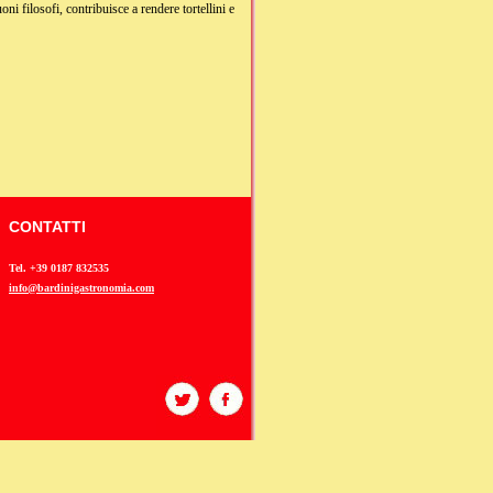
oni filosofi, contribuisce a rendere tortellini e
CONTATTI
Tel. +39 0187 832535
info@bardinigastronomia.com