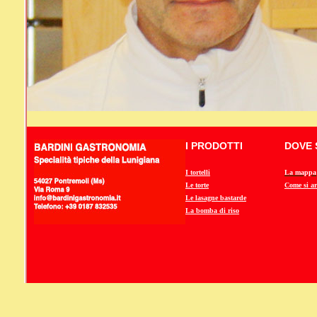
I PRODOTTI
DOVE 
I tortelli
La mappa
Le torte
Come si ar
Le lasagne bastarde
La bomba di riso